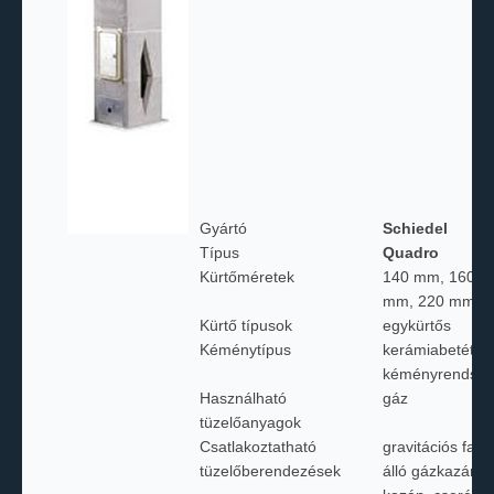
Gyártó
Schiedel
Típus
Quadro
Kürtőméretek
140 mm, 160 m
mm, 220 mm, 
Kürtő típusok
egykürtős
Kéménytípus
kerámiabetétes
kéményrendsze
Használható
gáz
tüzelőanyagok
Csatlakoztatható
gravitációs fali
tüzelőberendezések
álló gázkazán, 