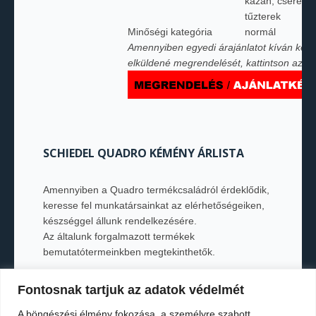
kazán, cserépká
tűzterek
Minőségi kategória
normál
Amennyiben egyedi árajánlatot kíván kérn
elküldené megrendelését, kattintson az a
SCHIEDEL QUADRO KÉMÉNY ÁRLISTA
Amennyiben a Quadro termékcsaládról érdeklődik,
keresse fel munkatársainkat az elérhetőségeiken,
készséggel állunk rendelkezésére.
Az általunk forgalmazott termékek
bemutatótermeinkben megtekinthetők.
Fontosnak tartjuk az adatok védelmét
READ MORE →
A böngészési élmény fokozása, a személyre szabott