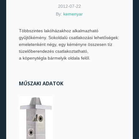
2012-07-22
By:
kemenyar
Többszintes lakóházakhoz alkalmazható
gyűjtőkémény. Sokoldalú csatlakozási lehetőségek:
emeletenként négy, egy kéményre összesen tíz
tüzelőberendezés csatlakoztatható,
a köpenytégla bármelyik oldala felől.
MŰSZAKI ADATOK